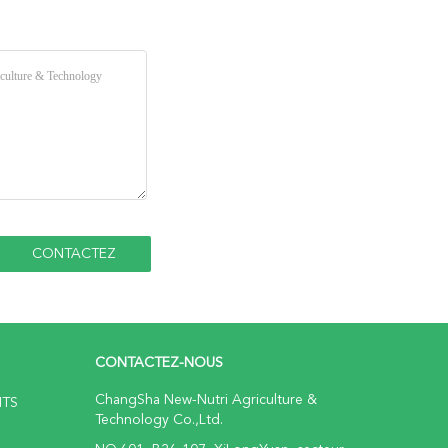
CONTACTEZ-NOUS
ChangSha New-Nutri Agriculture &
ITS
Technology Co.,Ltd.