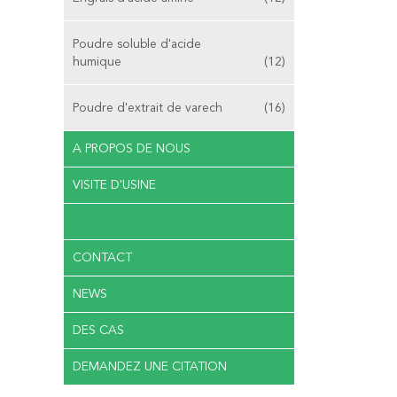
Poudre soluble d'acide
humique
(12)
Poudre d'extrait de varech
(16)
A PROPOS DE NOUS
VISITE D'USINE
CONTRÔLE DE LA QUALITÉ
CONTACT
NEWS
DES CAS
DEMANDEZ UNE CITATION