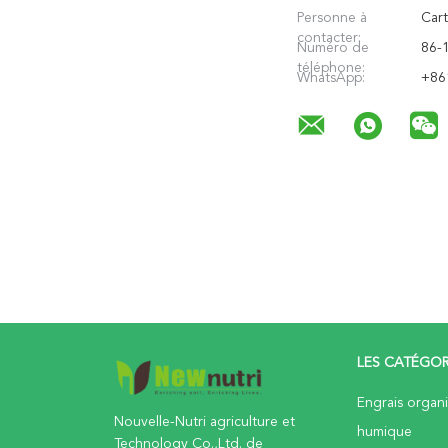
Personne à
Cart
contacter:
Numéro de
86-
téléphone:
WhatsApp:
+86
LES CATÉGOR
Engrais organ
Nouvelle-Nutri agriculture et
humique
Technology Co.,Ltd. de