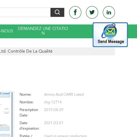
DEMANDEZ UNE CITATIO
-NOUS
N
td. Contrôle De La Qualité
Norme:
Amino Acid OMRI Listed
Nombre:
chg-12714
Prescription
2019-08-29
Date:
Date
2021-03-01
d'expiration:
Portée /
Used in organic production