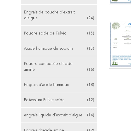
Engrais de poudre d'extrait
d'algue
(24)
Poudre acide de Fulvic
(15)
Acide humique de sodium
(15)
Poudre composée d'acide
aminé
(16)
Engrais d'acide humique
(18)
Potassium Fulvic acide
(12)
engrais liquide d'extrait d'algue
(14)
Engrais d'acide aminé
(12)