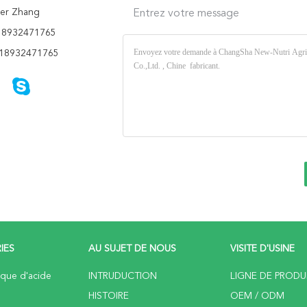
er Zhang
Entrez votre message
18932471765
18932471765
IES
AU SUJET DE NOUS
VISITE D'USINE
ique d'acide
INTRUDUCTION
LIGNE DE PRODU
HISTOIRE
OEM / ODM