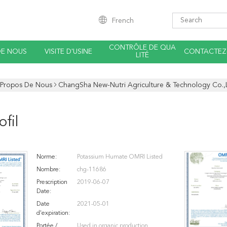
French
CONTRÔLE DE QUA
DE NOUS
VISITE D'USINE
CONTACTEZ
LITÉ
 Propos De Nous
ChangSha New-Nutri Agriculture & Technology Co.,L
fil
Norme:
Potassium Humate OMRI Listed
Nombre:
chg-11686
Prescription
2019-06-07
Date:
Date
2021-05-01
d'expiration:
Portée /
Used in organic production