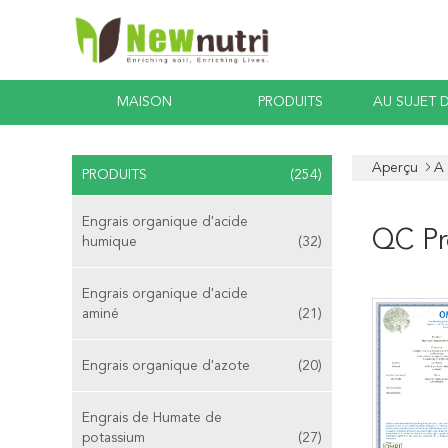
MAISON
PRODUITS
AU SUJET 
Aperçu
A
PRODUITS
(254)
Engrais organique d'acide
QC Pro
humique
(32)
Engrais organique d'acide
aminé
(21)
Engrais organique d'azote
(20)
Engrais de Humate de
potassium
(27)