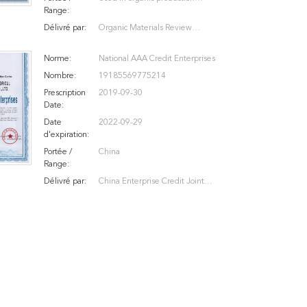
Range:
according to the USDA National
Délivré par:
Organic Materials Review
Organic Program regulations -
Institute
Crop Fertilizers and Soil
Norme:
National AAA Credit Enterprises
Amendments
Nombre:
19185569775214
Prescription
2019-09-30
Date:
Date
2022-09-29
d'expiration:
Portée /
China
Range:
Délivré par:
China Enterprise Credit Joint
Evaluation Center