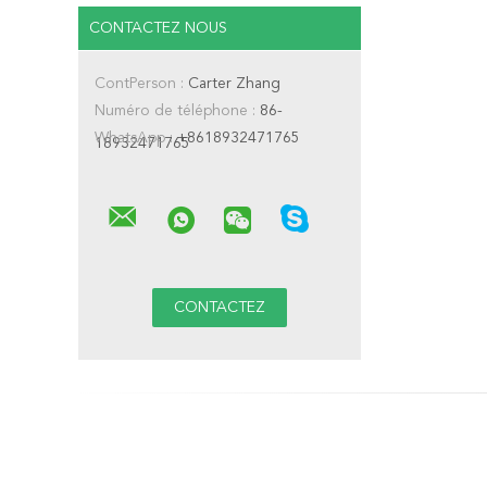
CONTACTEZ NOUS
ContPerson :
Carter Zhang
Numéro de téléphone :
86-
WhatsApp :
+8618932471765
18932471765