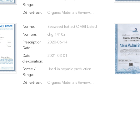
Range:
according to the USDA National
Délivré par:
Organic Materials Review
Organic Program regulations -
Institute
Crop Fertilizers and Soil
Norme:
Seaweed Extract OMRI Listed
Amendments
Nombre:
chg-14102
Prescription
2020-06-14
Date:
Date
2021-03-01
d'expiration:
Portée /
Used in organic production
Range:
according to the USDA National
Délivré par:
Organic Materials Review
Organic Program regulations -
Institute
Crop Fertilizers and Soil
Amendments