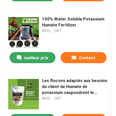
100% Water Soluble Potassium
Humate Fertilizer
MOQ：1MT
meilleur prix
Contact
Les flocons adaptés aux besoins
du client de Humate de
potassium saupoudrent le
granule pH 9-11
MOQ：1MT