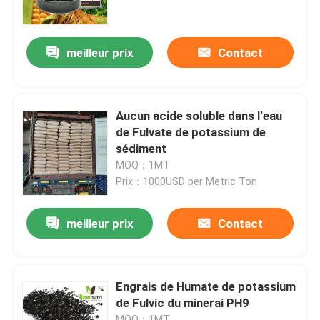
Visite d'usine
meilleur prix
Contact
Contrôle de qualité
Aucun acide soluble dans l'eau
Contactez-nous
de Fulvate de potassium de
sédiment
MOQ：1MT
Demandez une citation
Prix：1000USD per Metric Ton
Engrais organique d'acide humique
meilleur prix
Contact
Engrais organique d'acide aminé
Engrais de Humate de potassium
de Fulvic du minerai PH9
Engrais organique d'azote
MOQ：1MT