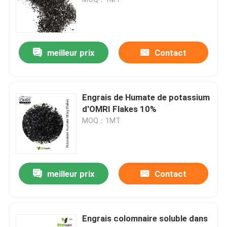
Engrais de Humate de potassium
meilleur prix
Contact
Engrais de poudre d'extrait d'algue
Poudre acide de Fulvic
Engrais de Humate de potassium
d'OMRI Flakes 10%
MOQ：1MT
Acide humique de sodium
Poudre composée d'acide aminé
meilleur prix
Contact
Engrais d'acide humique
Engrais colomnaire soluble dans
Potassium Fulvic acide