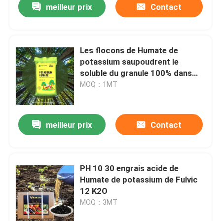
meilleur prix
Contact
Les flocons de Humate de
potassium saupoudrent le
soluble du granule 100% dans
l'eau
MOQ：1MT
meilleur prix
Contact
PH 10 30 engrais acide de
Humate de potassium de Fulvic
12 K2O
MOQ：3MT