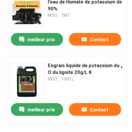
l'eau de Humate de potassium de
90%
engrais liquide d'extrait d'algue
MOQ：1MT
Engrais d'acide aminé
meilleur prix
Contact
Poudre soluble d'acide humique
Engrais liquide de potassium du ₂
Poudre d'extrait de varech
O du lignite 20g/L K
MOQ：1000 L
meilleur prix
Contact