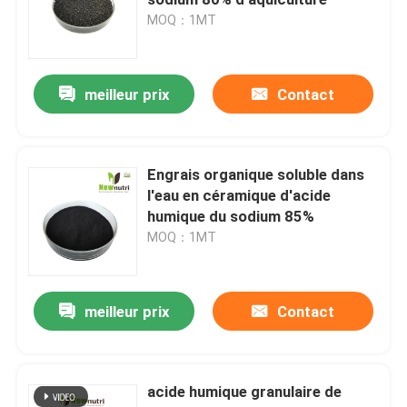
MOQ：1MT
Engrais de Humate de potassium
meilleur prix
Contact
Engrais de poudre d'extrait d'algue
Poudre acide de Fulvic
Engrais organique soluble dans
l'eau en céramique d'acide
humique du sodium 85%
Acide humique de sodium
MOQ：1MT
Poudre composée d'acide aminé
meilleur prix
Contact
Engrais d'acide humique
acide humique granulaire de
Potassium Fulvic acide