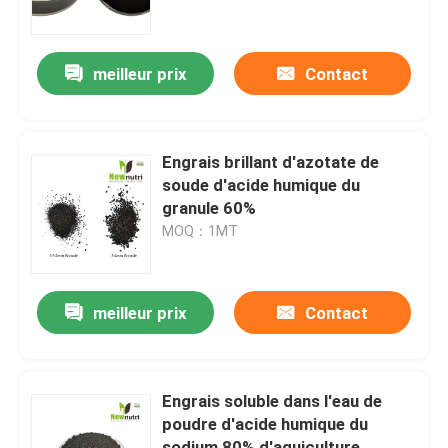
Visite d'usine
meilleur prix
Contact
Contrôle de qualité
Engrais brillant d'azotate de
Contactez-nous
soude d'acide humique du
granule 60%
MOQ：1MT
Demandez une citation
Engrais organique d'acide humique
meilleur prix
Contact
Engrais organique d'acide aminé
Engrais soluble dans l'eau de
poudre d'acide humique du
Engrais organique d'azote
sodium 80% d'aquiculture