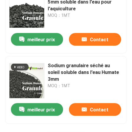
5mm soluble dans l'eau pour
l'aquiculture
engrais liquide d'extrait d'algue
MOQ：1MT
Engrais d'acide aminé
meilleur prix
Contact
Poudre soluble d'acide humique
Sodium granulaire séché au
Poudre d'extrait de varech
soleil soluble dans l'eau Humate
3mm
MOQ：1MT
meilleur prix
Contact