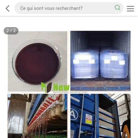
2
/
2