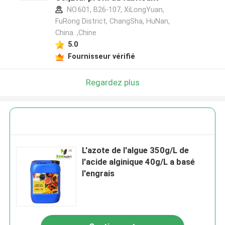
NO.601, B26-107, XiLongYuan,
FuRong District, ChangSha, HuNan,
China. ,Chine
5.0
Fournisseur vérifié
Regardez plus
L'azote de l'algue 350g/L de
l'acide alginique 40g/L a basé
l'engrais