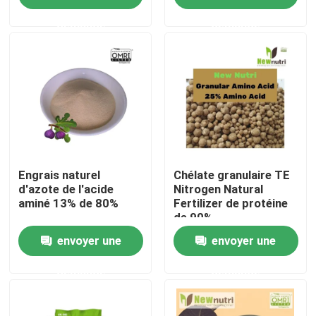
demande
demande
Produits
Engrais organique d'acide humique
Engrais organique d'acide aminé
Engrais organique d'azote
Engrais naturel
Chélate granulaire TE
d'azote de l'acide
Nitrogen Natural
aminé 13% de 80%
Fertilizer de protéine
de 90%
Engrais de Humate de potassium
envoyer une
envoyer une
Engrais de poudre d'extrait d'algue
demande
demande
Poudre acide de Fulvic