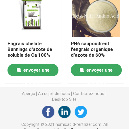
Acide humique de sodium
Poudre composée d'acide aminé
Engrais chélaté
PH6 saupoudrent
Bunnings d'azote de
l'engrais organique
Engrais d'acide humique
soluble de Ca 100%
d'azote de 60%
Potassium Fulvic acide
envoyer une
envoyer une
demande
demande
engrais liquide d'extrait d'algue
Aperçu
Au sujet de nous
Contactez-nous
Desktop Site
Engrais d'acide aminé
Poudre soluble d'acide humique
Copyright © 2021 humicacid-fertilizer.com. All