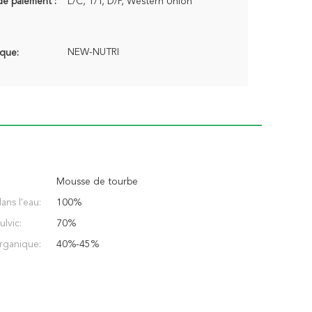
de paiement :
L/C, T/T, D/P, Western Union
NEW-NUTRI
que:
Mousse de tourbe
dans l'eau:
100%
lvic:
70%
rganique:
40%-45%