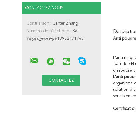
CONTACTEZ NOUS
ContPerson :
Carter Zhang
Numéro de téléphone :
86-
Descriptio
WhatsApp :
+8618932471765
Anti poudre
18932471765
L'anti magn
14.It de pH
dissoudre un
L'anti poud
organisme ou
solution d'é
sensiblement
Certificat d