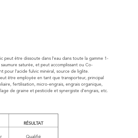
c peut être dissoute dans l'eau dans toute la gamme 1-
et saumure saturée, et peut accomplissant ou Co-
pour l'acide fulvic minéral, source de liglite.
eut être employée en tant que transporteur, principal
iaire, fertilisation, micro-engrais, engrais organique,
llage de graine et pesticide et synergiste d'engrais, etc.
RÉSULTAT
r
Qualifié