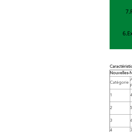
Caractéristi
Nouvelles-Nu
Catégorie
F
1
2
3
4