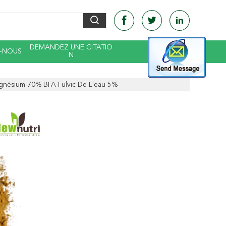
DEMANDEZ UNE CITATIO
-NOUS
N
gnésium 70% BFA Fulvic De L'eau 5%