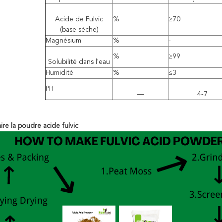
Acide de Fulvic
%
≥70
(base sèche)
Magnésium
%
-
%
≥99
Solubilité dans l'eau
Humidité
%
≤3
PH
—
4-7
re la poudre acide fulvic