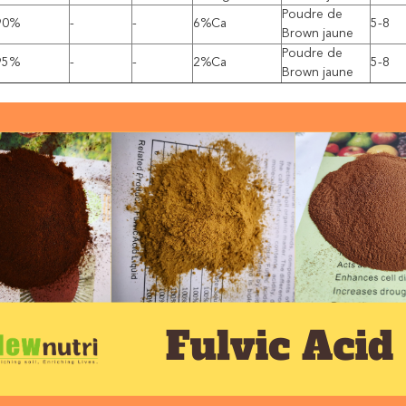
Poudre de
90%
-
-
6%Ca
5-8
Brown jaune
Poudre de
95%
-
-
2%Ca
5-8
Brown jaune