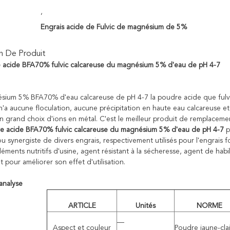
,
Engrais acide de Fulvic de magnésium de 5%
n De Produit
 acide BFA70% fulvic calcareuse du magnésium 5% d'eau de pH 4-7
ésium 5% BFA70% d'eau calcareuse de pH 4-7 la poudre acide que fulvi
 n'a aucune floculation, aucune précipitation en haute eau calcareuse 
 grand choix d'ions en métal. C'est le meilleur produit de remplacement 
re acide BFA70% fulvic calcareuse du magnésium 5% d'eau de pH 4-7
p
 synergiste de divers engrais, respectivement utilisés pour l'engrais fol
léments nutritifs d'usine, agent résistant à la sécheresse, agent de habi
 pour améliorer son effet d'utilisation.
'analyse
ARTICLE
Unités
NORME
—
Aspect et couleur
Poudre jaune-clai