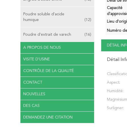
Délai de liv
Capacité
d'approvis
Poudre soluble d'acide
humique
(12)
Lieu d'orig
Numéro de
Poudre d'extrait de varech
(16)
DÉTAIL I
A PROPOS DE NOUS
VISITE D'USINE
Détail In
CONTRÔLE DE LA QUALITÉ
Classificati
CONTACT
Aspect:
Humidité:
NOUVELLES
Magnésium
DES CAS
Surligner:
DEMANDEZ UNE CITATION