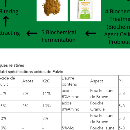
ques relatives
tri spécifications acides de Fulvic
Acide de
L'autre
Azote
K2O
Aspect
PH
ulvic
contenu
acide
Poudre jaune
45%
3%
11%
5-8
8%Amino
de Brown
acide
Poudre
55%
3%
10%
5-8
8%Amino
Granule
Poudre jaune
60%
-
8%
-
5-8
de Brown
70%
-
-
5%Mg
Poudre jaune
5-8