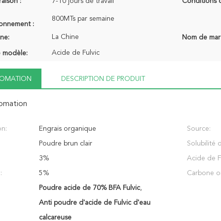
raison :
7-10 jours de travail
Conditions 
800MTs par semaine
ionnement :
La Chine
ine:
Nom de mar
Acide de Fulvic
 modèle:
NFOMATION
DESCRIPTION DE PRODUIT
fomation
on:
Engrais organique
Source:
Poudre brun clair
Solubilité 
3%
Acide de Fu
:
5%
Carbone o
Poudre acide de 70% BFA Fulvic
,
Anti poudre d'acide de Fulvic d'eau
calcareuse