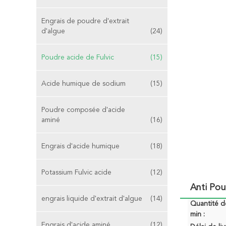
Engrais de poudre d'extrait
d'algue
(24)
Poudre acide de Fulvic
(15)
Acide humique de sodium
(15)
Poudre composée d'acide
aminé
(16)
Engrais d'acide humique
(18)
Potassium Fulvic acide
(12)
Anti Po
engrais liquide d'extrait d'algue
(14)
Quantité 
min :
Engrais d'acide aminé
(12)