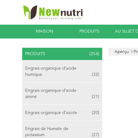
MAISON
PRODUITS
AU SUJET 
Aperçu
Pr
PRODUITS
(254)
Engrais organique d'acide
humique
(32)
Engrais organique d'acide
aminé
(21)
Engrais organique d'azote
(20)
Engrais de Humate de
potassium
(27)