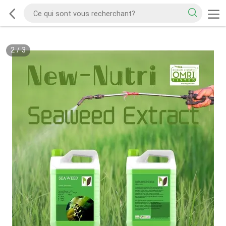
2
/
3