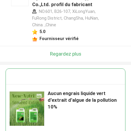
Co.,Ltd. profil du fabricant
NO.601, B26-107, XiLongYuan,
FuRong District, ChangSha, HuNan,
China. ,Chine
5.0
Fournisseur vérifié
Regardez plus
Aucun engrais liquide vert
d'extrait d'algue de la pollution
10%