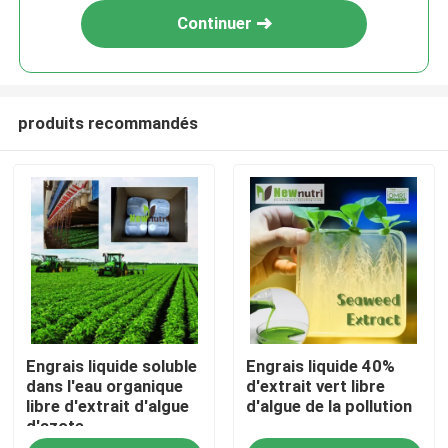
Continuer
produits recommandés
Accueil
Engrais liquide soluble
Engrais liquide 40%
A propos de nous
dans l'eau organique
d'extrait vert libre
libre d'extrait d'algue
d'algue de la pollution
d'azote
Contacts