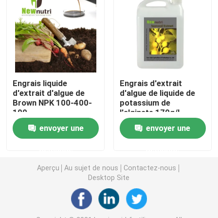
Acide humique de sodium
Poudre composée d'acide aminé
Engrais liquide
Engrais d'extrait
Engrais d'acide humique
d'extrait d'algue de
d'algue de liquide de
Brown NPK 100-400-
potassium de
100
l'alginate 170g/L
Potassium Fulvic acide
envoyer une
envoyer une
engrais liquide d'extrait d'algue
demande
demande
Aperçu
Au sujet de nous
Contactez-nous
Desktop Site
Engrais d'acide aminé
Poudre soluble d'acide humique