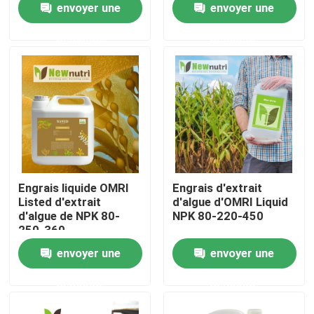
envoyer une
envoyer une
demande
demande
Produits
Engrais organique d'acide humique
Engrais organique d'acide aminé
Engrais organique d'azote
Engrais liquide OMRI
Engrais d'extrait
Listed d'extrait
d'algue d'OMRI Liquid
d'algue de NPK 80-
NPK 80-220-450
Engrais de Humate de potassium
250-360
envoyer une
envoyer une
Engrais de poudre d'extrait d'algue
demande
demande
Poudre acide de Fulvic