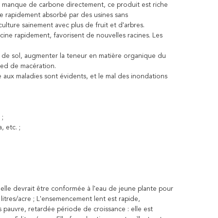
 au manque de carbone directement, ce produit est riche
re rapidement absorbé par des usines sans
culture sainement avec plus de fruit et d'arbres.
ine rapidement, favorisent de nouvelles racines. Les
at de sol, augmenter la teneur en matière organique du
pied de macération.
ce aux maladies sont évidents, et le mal des inondations
 ;
 etc. ;
, elle devrait être conformée à l'eau de jeune plante pour
 litres/acre ; L'ensemencement lent est rapide,
 pauvre, retardée période de croissance : elle est