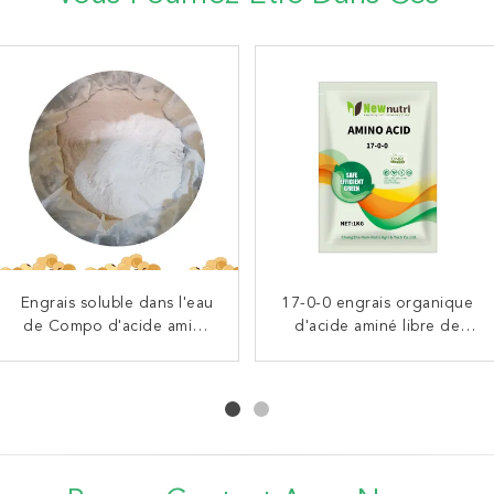
Engrais organique d'acide
Engrais soluble dans l'eau
Engrais organique d'acide
17-0-0 engrais organique
aminé du soluble 45% de
de Compo d'acide aminé
aminé de soluble de 2%
d'acide aminé libre de
de l'azote 60 d'OMRI 15
100%
Trace Element 100%
40%