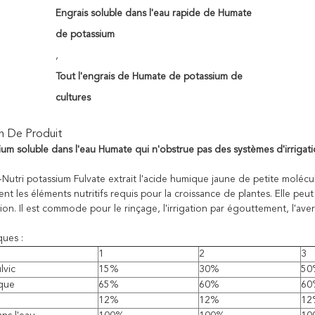
Engrais soluble dans l'eau rapide de Humate
de potassium
,
Tout l'engrais de Humate de potassium de
cultures
n De Produit
ium soluble dans l'eau Humate qui n'obstrue pas des systèmes d'irrigati
Nutri potassium Fulvate extrait l'acide humique jaune de petite molécu
ent les éléments nutritifs requis pour la croissance de plantes. Elle pe
tion. Il est commode pour le rinçage, l'irrigation par égouttement, l'averse
ques :
1
2
3
lvic
15%
30%
50
que
65%
60%
60
12%
12%
12