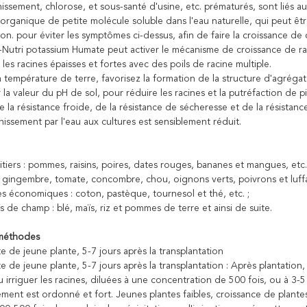
unissement, chlorose, et sous-santé d'usine, etc. prématurés, sont liés
organique de petite molécule soluble dans l'eau naturelle, qui peut êt
on. pour éviter les symptômes ci-dessus, afin de faire la croissance de 
Nutri potassium Humate peut activer le mécanisme de croissance de rac
 les racines épaisses et fortes avec des poils de racine multiple.
a température de terre, favorisez la formation de la structure d'agrég
r la valeur du pH de sol, pour réduire les racines et la putréfaction de 
e la résistance froide, de la résistance de sécheresse et de la résistan
hissement par l'eau aux cultures est sensiblement réduit.
uitiers : pommes, raisins, poires, dates rouges, bananes et mangues, etc.
: gingembre, tomate, concombre, chou, oignons verts, poivrons et luffa,
es économiques : coton, pastèque, tournesol et thé, etc. ;
s de champ : blé, maïs, riz et pommes de terre et ainsi de suite.
méthodes
e de jeune plante, 5-7 jours après la transplantation
e de jeune plante, 5-7 jours après la transplantation : Après plantation
u irriguer les racines, diluées à une concentration de 500 fois, ou à 3-5
ment est ordonné et fort. Jeunes plantes faibles, croissance de plantes