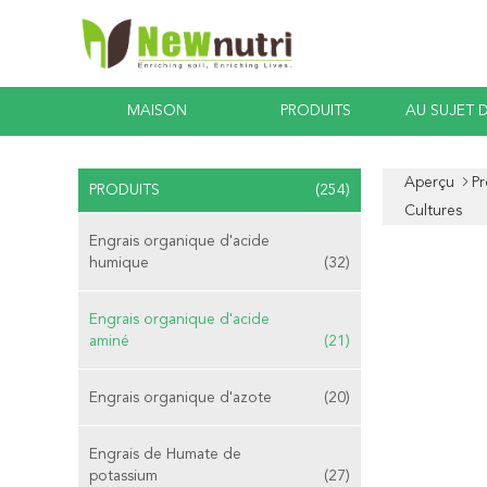
MAISON
PRODUITS
AU SUJET 
Aperçu
Pr
PRODUITS
(254)
Cultures
Engrais organique d'acide
humique
(32)
Engrais organique d'acide
aminé
(21)
Engrais organique d'azote
(20)
Engrais de Humate de
potassium
(27)