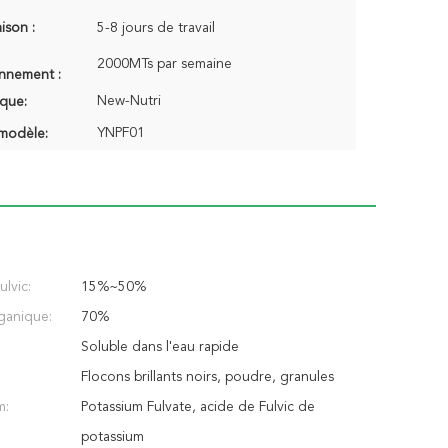
aison :
5-8 jours de travail
2000MTs par semaine
onnement :
New-Nutri
que:
YNPF01
modèle:
lvic:
15%~50%
ganique:
70%
Soluble dans l'eau rapide
Flocons brillants noirs, poudre, granules
m:
Potassium Fulvate, acide de Fulvic de
potassium