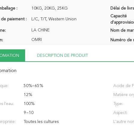
mballage :
10KG, 20KG, 25KG
Délai de livr
Capacité
 de paiement :
L/C, T/T, Western Union
d'approvisi
LA CHINE
ine:
Nom de mar
OMRI
n:
Numéro de 
NFOMATION
DESCRIPTION DE PRODUIT
fomation
que:
50%~65%
Acide de Fu
12%
Matière or
s l'eau:
100%
Type:
9~10
Aspect:
propriée:
Toutes les cultures
L'autre no