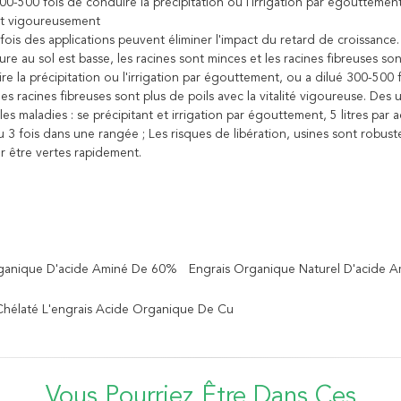
00-500 fois de conduire la précipitation ou l'irrigation par égouttement, 
t vigoureusement
ois des applications peuvent éliminer l'impact du retard de croissance.
re au sol est basse, les racines sont minces et les racines fibreuses s
e la précipitation ou l'irrigation par égouttement, ou a dilué 300-500 fo
les racines fibreuses sont plus de poils avec la vitalité vigoureuse. Des 
 les maladies : se précipitant et irrigation par égouttement, 5 litres par 
u 3 fois dans une rangée ; Les risques de libération, usines sont robustes
r être vertes rapidement.
ganique D'acide Aminé De 60%
Engrais Organique Naturel D'acide 
 Chélaté L'engrais Acide Organique De Cu
Vous Pourriez Être Dans Ces