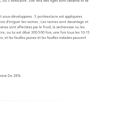
ou 5 litres/acre ; Elle fera des tiges sont vaillante et se
ont sous-développées : 5 portées/acre est appliquées
is d'irriguer les racines ; Les racines sont davantage et
usines sont affectées par le froid, la sécheresse ou les
acre, ou lui est dilué 300-500 fois, une fois tous les 10-15
, et les feuilles jaunes et les feuilles malades peuvent
Aminé De 28%