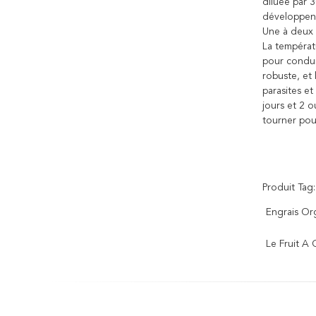
diluée par 3
développen
Une à deux f
La températu
pour conduir
robuste, et 
parasites et
jours et 2 o
tourner pou
Produit Tag:
Engrais Or
Le Fruit A