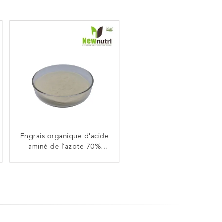
Engrais organique d'acide
Poudre d'engrais d'acide
aminé de l'azote 70%
aminé d'OMRI 80%
Enzymolysis de 15%