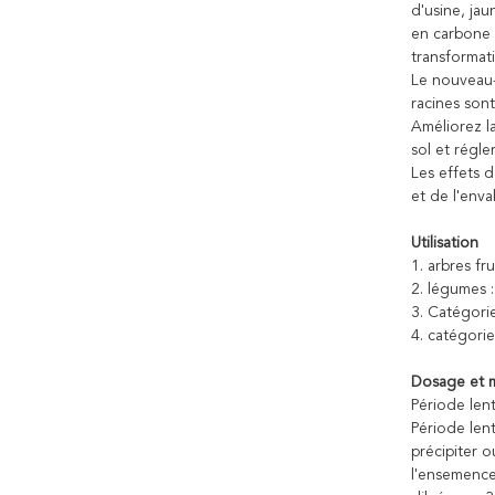
d'usine, ja
en carbone 
transformati
Le nouveau-
racines sont
Améliorez l
sol et régle
Les effets d
et de l'enva
Utilisation
1. arbres fr
2. légumes 
3. Catégori
4. catégorie
Dosage et 
Période lent
Période lent
précipiter o
l'ensemence