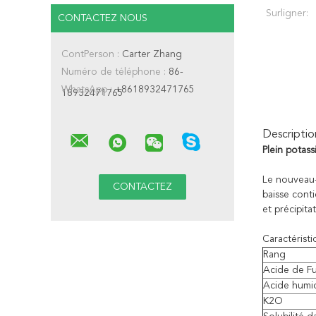
Surligner:
CONTACTEZ NOUS
ContPerson :
Carter Zhang
Numéro de téléphone :
86-
WhatsApp :
+8618932471765
18932471765
Descriptio
Plein potass
Le nouveau-
baisse conti
et précipita
Caractéristi
Rang
Acide de Fu
Acide humi
K2O