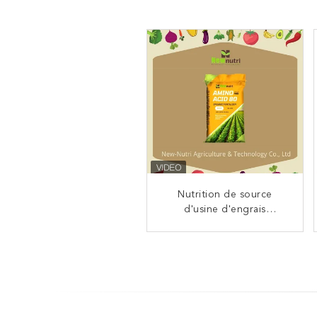
Engrais organique 15%
Nutrition de source
d'acide aminé granulaire
d'usine d'engrais
organique d'acide aminé
du PH3
de 80%