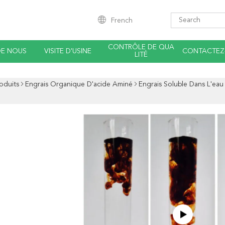
French
CONTRÔLE DE QUA
DE NOUS
VISITE D'USINE
CONTACTEZ
LITÉ
oduits
Engrais Organique D'acide Aminé
Engrais Soluble Dans L'ea