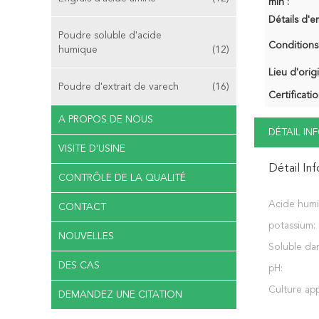
min :
Détails d'e
Poudre soluble d'acide
Conditions
humique
(12)
Lieu d'orig
Poudre d'extrait de varech
(16)
Certificatio
A PROPOS DE NOUS
DÉTAIL I
VISITE D'USINE
Détail In
CONTRÔLE DE LA QUALITÉ
Acide humi
CONTACT
potassium:
NOUVELLES
Soluble dan
DES CAS
pH:
Culture ap
DEMANDEZ UNE CITATION