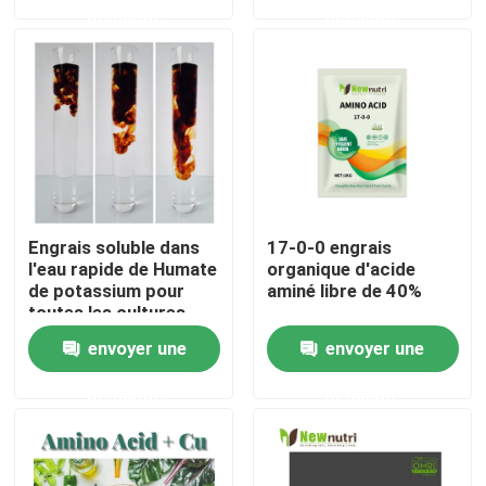
demande
demande
Produits
Engrais organique d'acide humique
Engrais organique d'acide aminé
Engrais soluble dans
17-0-0 engrais
Engrais organique d'azote
l'eau rapide de Humate
organique d'acide
de potassium pour
aminé libre de 40%
toutes les cultures
Engrais de Humate de potassium
envoyer une
envoyer une
demande
demande
Engrais de poudre d'extrait d'algue
Poudre acide de Fulvic