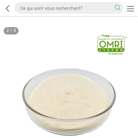
2
/
4