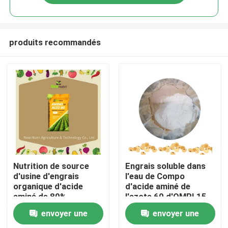
produits recommandés
Accueil
Nutrition de source
Engrais soluble dans
d'usine d'engrais
l'eau de Compo
organique d'acide
d'acide aminé de
A propos de nous
aminé de 80%
l'azote 60 d'OMRI 15
envoyer une
envoyer une
Contacts