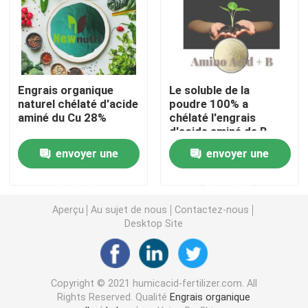
Acide humique de sodium
Poudre composée d'acide aminé
Engrais organique
Le soluble de la
naturel chélaté d'acide
poudre 100% a
aminé du Cu 28%
chélaté l'engrais
Engrais d'acide humique
d'acide aminé de B
pour des usines
envoyer une
envoyer une
Potassium Fulvic acide
demande
demande
engrais liquide d'extrait d'algue
Aperçu
Au sujet de nous
Contactez-nous
Desktop Site
Engrais d'acide aminé
Copyright © 2021 humicacid-fertilizer.com. All
Poudre soluble d'acide humique
Rights Reserved. Qualité
Engrais organique