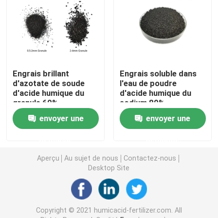
Acide humique de sodium
Poudre composée d'acide aminé
Engrais brillant
Engrais soluble dans
d'azotate de soude
l'eau de poudre
Engrais d'acide humique
d'acide humique du
d'acide humique du
granule 60%
sodium 80%
d'aquiculture
Potassium Fulvic acide
envoyer une
envoyer une
demande
demande
engrais liquide d'extrait d'algue
Aperçu
Au sujet de nous
Contactez-nous
Desktop Site
Engrais d'acide aminé
Poudre soluble d'acide humique
Copyright © 2021 humicacid-fertilizer.com. All