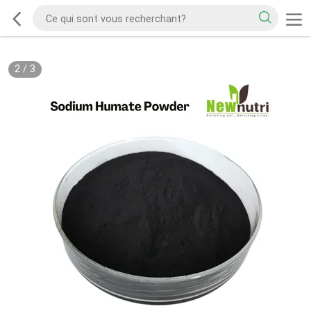
2
/
3