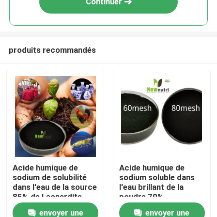
Continuer
produits recommandés
Accueil
Acide humique de
Acide humique de
sodium de solubilité
sodium soluble dans
A propos de nous
dans l'eau de la source
l'eau brillant de la
85% de Leonardite
poudre 70%
envoyer une
envoyer une
Contacts