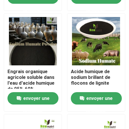
demande
demande
Produits
Engrais organique d'acide humique
Engrais organique d'acide aminé
Engrais organique d'azote
Engrais organique
Acide humique de
agricole soluble dans
sodium brillant de
l'eau d'acide humique
flocons de lignite
de 95% 60%
Engrais de Humate de potassium
envoyer une
envoyer une
Engrais de poudre d'extrait d'algue
demande
demande
Poudre acide de Fulvic