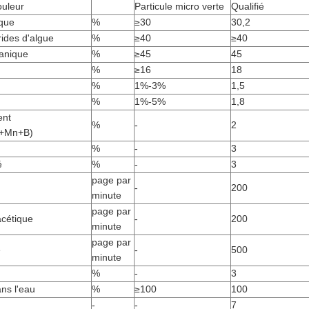
ouleur
Particule micro verte
Qualifié
ique
%
≥30
30,2
ides d'algue
%
≥40
≥40
ganique
%
≥45
45
%
≥16
18
%
1%-3%
1,5
%
1%-5%
1,8
ent
%
-
2
+Mn+B)
%
-
3
é
%
-
3
page par
-
200
minute
page par
acétique
-
200
minute
page par
e
-
500
minute
%
-
3
ans l'eau
%
≥100
100
-
-
7