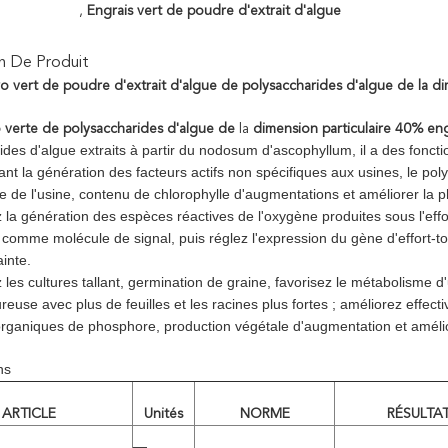
,
Engrais vert de poudre d'extrait d'algue
n De Produit
ro vert de poudre d'extrait d'algue de polysaccharides d'algue de la d
 verte de polysaccharides d'algue de
la
dimension particulaire 40% eng
des d'algue extraits à partir du nodosum d'ascophyllum, il a des foncti
ant la génération des facteurs actifs non spécifiques aux usines, le pol
e de l'usine, contenu de chlorophylle d'augmentations et améliorer la 
 la génération des espèces réactives de l'oxygène produites sous l'effor
 comme molécule de signal, puis réglez l'expression du gène d'effort-to
inte.
 les cultures tallant, germination de graine, favorisez le métabolisme d
ureuse avec plus de feuilles et les racines plus fortes ; améliorez effect
ganiques de phosphore, production végétale d'augmentation et amélior
ns
ARTICLE
Unités
NORME
RÉSULTA
—