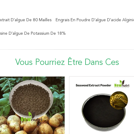
xtrait D'algue De 80 Mailles
Engrais En Poudre D'algue D'acide Algi
usine D'algue De Potassium De 18%
Vous Pourriez Être Dans Ces