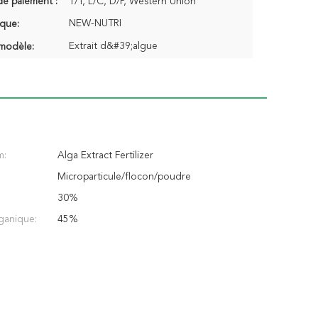
de paiement :
T/T, L/C, D/P, Western Union
NEW-NUTRI
que:
Extrait d&#39;algue
modèle:
m:
Alga Extract Fertilizer
Microparticule/flocon/poudre
30%
ganique:
45%