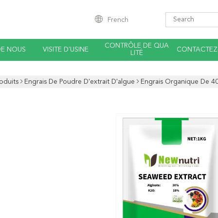
French
CONTRÔLE DE QUA
DE NOUS
VISITE D'USINE
CONTACTEZ
LITÉ
oduits
Engrais De Poudre D'extrait D'algue
Engrais Organique De 40