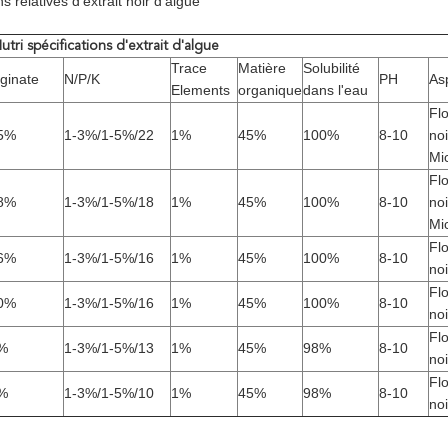
ns relatives d'extrait noir d'algue
tri spécifications d'extrait d'algue
Trace
Matière
Solubilité
lginate
N/P/K
PH
As
Elements
organique
dans l'eau
Fl
5%
1-3%/1-5%/22
1%
45%
100%
8-10
noi
Mi
Fl
8%
1-3%/1-5%/18
1%
45%
100%
8-10
noi
Mi
Fl
6%
1-3%/1-5%/16
1%
45%
100%
8-10
noi
Fl
0%
1-3%/1-5%/16
1%
45%
100%
8-10
noi
Fl
%
1-3%/1-5%/13
1%
45%
98%
8-10
noi
Fl
%
1-3%/1-5%/10
1%
45%
98%
8-10
noi