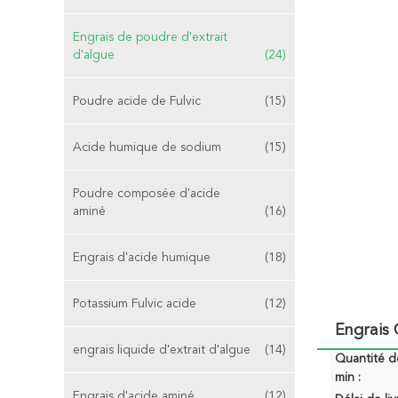
Engrais de poudre d'extrait
d'algue
(24)
Poudre acide de Fulvic
(15)
Acide humique de sodium
(15)
Poudre composée d'acide
aminé
(16)
Engrais d'acide humique
(18)
Potassium Fulvic acide
(12)
Engrais
engrais liquide d'extrait d'algue
(14)
Quantité 
min :
Engrais d'acide aminé
(12)