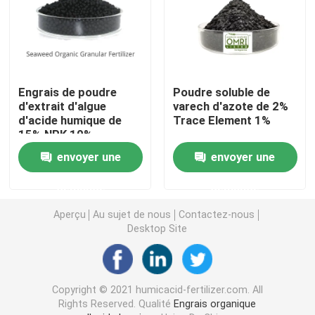
Acide humique de sodium
Poudre composée d'acide aminé
Engrais de poudre
Poudre soluble de
d'extrait d'algue
varech d'azote de 2%
d'acide humique de
Trace Element 1%
Engrais d'acide humique
15% NPK 10%
envoyer une
envoyer une
Potassium Fulvic acide
demande
demande
engrais liquide d'extrait d'algue
Aperçu
Au sujet de nous
Contactez-nous
Desktop Site
Engrais d'acide aminé
Copyright © 2021 humicacid-fertilizer.com. All
Poudre soluble d'acide humique
Rights Reserved. Qualité
Engrais organique