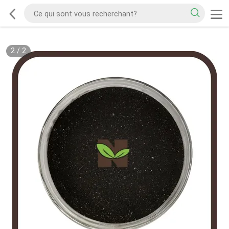
2
/
2