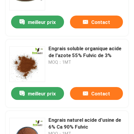
Visite d'usine
meilleur prix
Contact
Contrôle de qualité
Engrais soluble organique acide
Contactez-nous
de l'azote 55% Fulvic de 3%
MOQ：1MT
Demandez une citation
Engrais organique d'acide humique
meilleur prix
Contact
Engrais organique d'acide aminé
Engrais naturel acide d'usine de
6% Ca 90% Fulvic
Engrais organique d'azote
MOQ：1MT