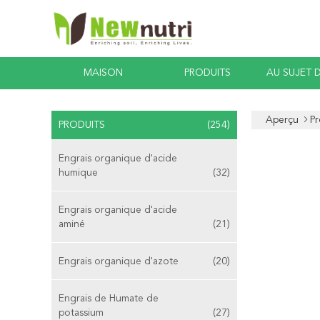
MAISON
PRODUITS
AU SUJET 
Aperçu
Pr
PRODUITS
(254)
Engrais organique d'acide
humique
(32)
Engrais organique d'acide
aminé
(21)
Engrais organique d'azote
(20)
Engrais de Humate de
potassium
(27)