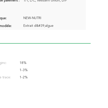
de paiement :
T/T, L/C, Western Union, D/P
NEW-NUTRI
que:
Extrait d&#39;algue
modèle:
ginc:
18%
1-3%
e trace:
1-2%