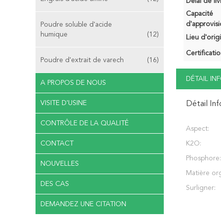
Délai de liv
Capacité
d'approvis
Poudre soluble d'acide
humique
(12)
Lieu d'orig
Certificatio
Poudre d'extrait de varech
(16)
DÉTAIL I
A PROPOS DE NOUS
VISITE D'USINE
Détail In
CONTRÔLE DE LA QUALITÉ
Aspect:
CONTACT
K2O:
Phosphore:
NOUVELLES
Matière or
DES CAS
Surligner:
DEMANDEZ UNE CITATION