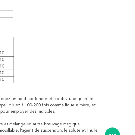
H
10
10
10
10
10
 Prenez un petit conteneur et ajoutez une quantité
mps ; diluez à 100-200 fois comme liqueur mère, et
 pour employer des multiples.
ute et mélange un autre breuvage magique.
mouillable, l'agent de suspension, le soluté et l'huile