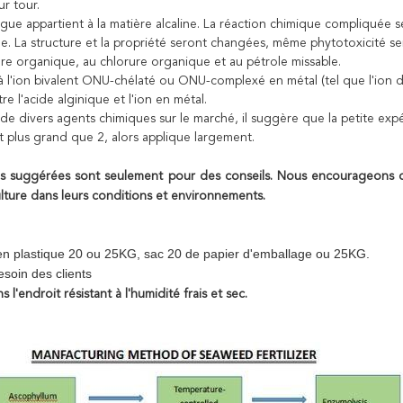
ur tour.
algue appartient à la matière alcaline. La réaction chimique compliqué
de. La structure et la propriété seront changées, même phytotoxicité s
e organique, au chlorure organique et au pétrole missable.
 l'ion bivalent ONU-chélaté ou ONU-complexé en métal (tel que l'ion de 
re l'acide alginique et l'ion en métal.
a de divers agents chimiques sur le marché, il suggère que la petite exp
t plus grand que 2, alors applique largement.
 suggérées sont seulement pour des conseils. Nous encourageons des 
ulture dans leurs conditions et environnements.
 en plastique 20 ou 25KG, sac 20 de papier d'emballage ou 25KG.
esoin des clients
 l'endroit résistant à l'humidité frais et sec.