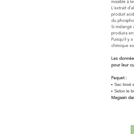
missible à le
L'extrait d'
produit aci
du phosphor
Si mélangé à
produira ent
Puisqu'il y 
chimique es
Les données
pour leur c
Paquet :
Sac tissé
Selon le b
Magasin dans