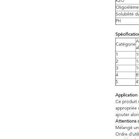
K2O
Oligoéléme
Solubilité d
PH
Spécificatio
A
Catégorie
a
1
1
2
1
3
1
4
8
5
4
Application 
Ce produit d
appropriée 
ajouter alor
Attentions 
Mélangé un 
Ordre d'util