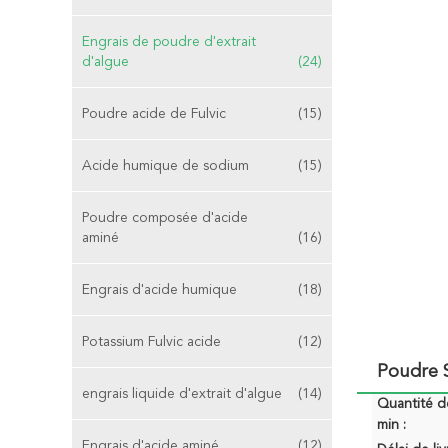
Engrais de poudre d'extrait
d'algue
(24)
Poudre acide de Fulvic
(15)
Acide humique de sodium
(15)
Poudre composée d'acide
aminé
(16)
Engrais d'acide humique
(18)
Potassium Fulvic acide
(12)
Poudre 
engrais liquide d'extrait d'algue
(14)
Quantité 
min :
Engrais d'acide aminé
(12)