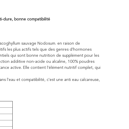
i-dure, bonne compatibilité
d'Ascoghyllum sauvage Nodosum. en raison de
itifs les plus actifs tels que des genres d'hormones
ntiels qui sont bonne nutrition de supplément pour les
éaction additive non-acide ou alcaline, 100% poudres
ance active. Elle contient l'élément nutritif complet, qui
ns l'eau et compatibilité, c'est une anti eau calcareuse,