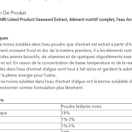
n De Produit
RI Listed Product Seaweed Extract, élément nutritif complet, l'eau Ant
iques
 noires solubles dans l'eau poudre que d'extrait est extrait à partir 
ent croissant froid et dur de la matière première, il a les éléments nutr
acides aminés bioactifs, de vitamines et de quelques oligoéléments esse
 et sol. En raison de la concentration de basse température et de la r
les dans l'eau d'extrait d'algue sont tout à fait sûres et gardent la subst
 la pleine énergie pour l'usine.
 noires solubles dans l'eau d'extrait d'algue ont la bonne solubilité da
fonctionner comme formulation plus librement.
ns
Poudre brillante noire
ique
18%
1%-3%
1%-5%