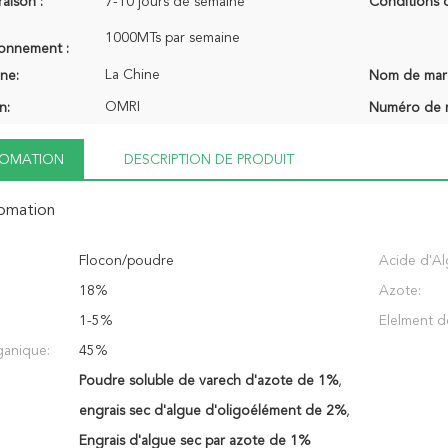
raison :
7-10 jours de semaine
Conditions 
1000MTs par semaine
ionnement :
La Chine
ine:
Nom de mar
OMRI
n:
Numéro de 
NFOMATION
DESCRIPTION DE PRODUIT
fomation
Flocon/poudre
Acide d'Al
18%
Azote:
1-5%
Elelment d
ganique:
45%
Poudre soluble de varech d'azote de 1%
,
engrais sec d'algue d'oligoélément de 2%
,
Engrais d'algue sec par azote de 1%