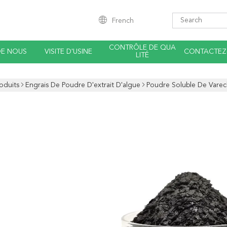
French
CONTRÔLE DE QUA
DE NOUS
VISITE D'USINE
CONTACTEZ
LITÉ
oduits
Engrais De Poudre D'extrait D'algue
Poudre Soluble De Vare