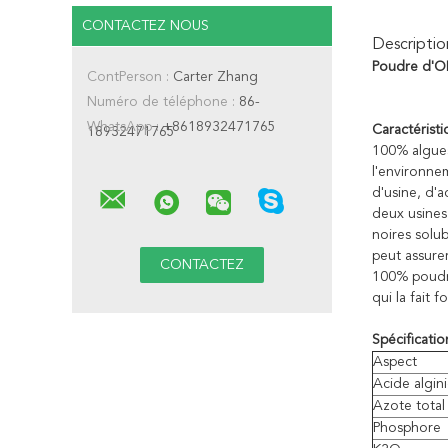
CONTACTEZ NOUS
Descriptio
Poudre d'OM
ContPerson :
Carter Zhang
Numéro de téléphone :
86-
WhatsApp :
+8618932471765
Caractérist
18932471765
100% algues
l'environnem
d'usine, d'
deux usines
noires solub
peut assurer
100% poudres
qui la fait 
Spécificatio
Aspect
Acide algin
Azote total
Phosphore