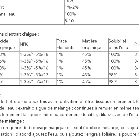
18%
nt
1%-2%
ans l'eau
100%
8-10
ns d'extrait d'algue :
cide
Trace
Matière
Solubilité
NPK
P
lginique
Elements
organique
dans l'eau
8%
1-3%/1-5%/18
1%
45%
100%
8-
6%
1-3%/1-5%/16
1%
45%
100%
8-
0%
1-3%/1-5%/16
1%
45%
100%
8-
%
1-3%/1-5%/13
1%
45%
98%
8-
%
1-3%/1-5%/10
1%
45%
98%
8-
:
oit être dilué deux fois avant utilisation et être dissous entièrement.
de l'eau ; extrait d'algue de mélange ; continuez à remuer en même te
s lentement la liqueur mère au conteneur de cible, diluez avec de l'eau
de mélange :
: un genre de breuvage magique est seul équilibre mélangé, puis ajo
isation : d'abord ajoutez l'eau, puis ajoutez l'engrais foliaire, la poudre 