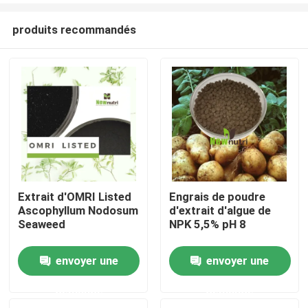
produits recommandés
Extrait d'OMRI Listed
Engrais de poudre
Ascophyllum Nodosum
d'extrait d'algue de
Accueil
Seaweed
NPK 5,5% pH 8
envoyer une
envoyer une
A propos de nous
demande
demande
Contacts