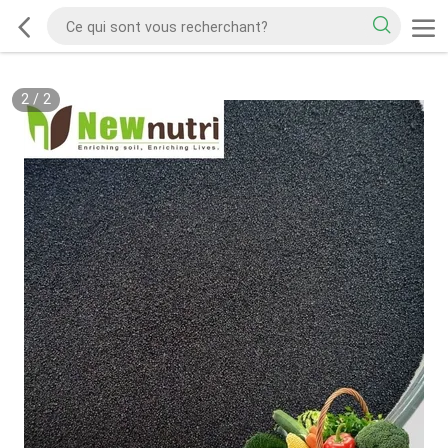
2
/
2