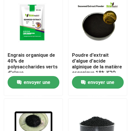
Produits
Engrais organique d'acide humique
Engrais organique d'acide aminé
Engrais organique de
Poudre d'extrait
40% de
d'algue d'acide
polysaccharides verts
alginique de la matière
Engrais organique d'azote
d'algue
organique 18% K2O
18% de 50%
envoyer une
envoyer une
Engrais de Humate de potassium
demande
demande
Engrais de poudre d'extrait d'algue
Poudre acide de Fulvic