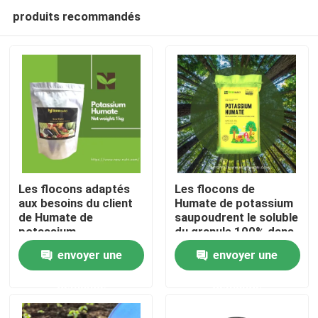
produits recommandés
Les flocons adaptés
Les flocons de
aux besoins du client
Humate de potassium
de Humate de
saupoudrent le soluble
Maison
potassium
du granule 100% dans
saupoudrent le
l'eau
envoyer une
envoyer une
granule pH 9-11
Produits
demande
demande
Au sujet de nous