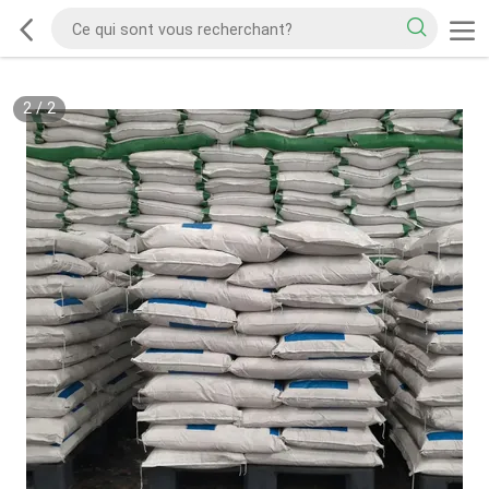
2
/
2