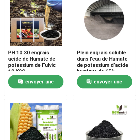
Visite d'usine
Contrôle de qualité
PH 10 30 engrais
Plein engrais soluble
Contactez-nous
acide de Humate de
dans l'eau de Humate
potassium de Fulvic
de potassium d'acide
12 K2O
humique de 65%
Demandez une citation
envoyer une
envoyer une
demande
demande
Engrais organique d'acide humique
Engrais organique d'acide aminé
Engrais organique d'azote