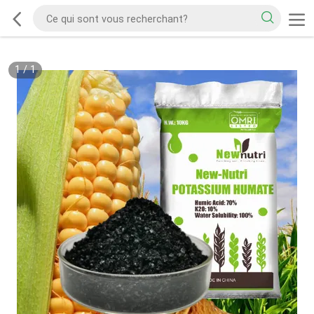
1
/
1