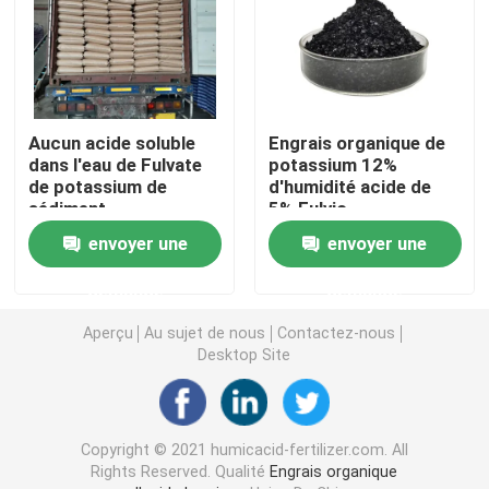
Acide humique de sodium
Poudre composée d'acide aminé
Aucun acide soluble
Engrais organique de
dans l'eau de Fulvate
potassium 12%
de potassium de
d'humidité acide de
Engrais d'acide humique
sédiment
5% Fulvic
envoyer une
envoyer une
Potassium Fulvic acide
demande
demande
engrais liquide d'extrait d'algue
Aperçu
Au sujet de nous
Contactez-nous
Desktop Site
Engrais d'acide aminé
Copyright © 2021 humicacid-fertilizer.com. All
Poudre soluble d'acide humique
Rights Reserved. Qualité
Engrais organique