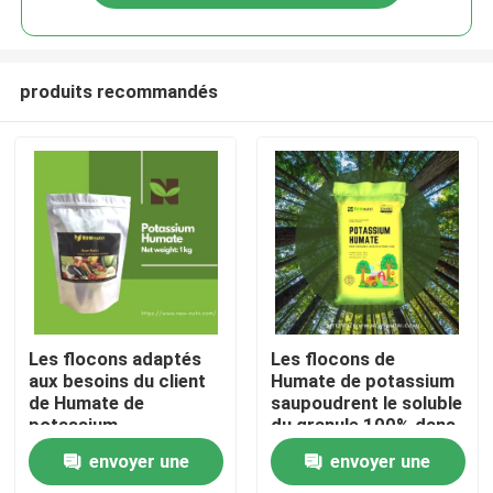
produits recommandés
Accueil
Les flocons adaptés
Les flocons de
aux besoins du client
Humate de potassium
de Humate de
saupoudrent le soluble
A propos de nous
potassium
du granule 100% dans
saupoudrent le
l'eau
envoyer une
envoyer une
granule pH 9-11
Contacts