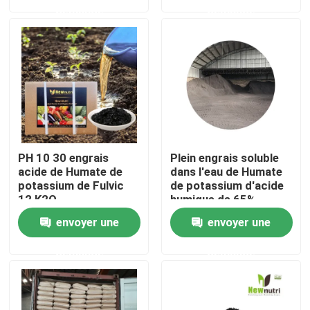
demande
demande
Produits
Engrais organique d'acide humique
Engrais organique d'acide aminé
PH 10 30 engrais
Plein engrais soluble
Engrais organique d'azote
acide de Humate de
dans l'eau de Humate
potassium de Fulvic
de potassium d'acide
12 K2O
humique de 65%
Engrais de Humate de potassium
envoyer une
envoyer une
demande
demande
Engrais de poudre d'extrait d'algue
Poudre acide de Fulvic