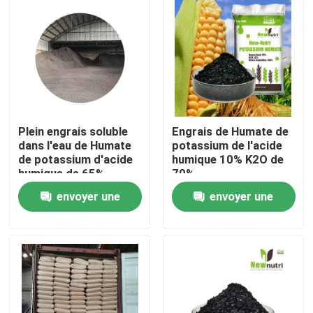
Produits
Engrais organique d'acide humique
Engrais organique d'acide aminé
Plein engrais soluble
Engrais de Humate de
dans l'eau de Humate
potassium de l'acide
de potassium d'acide
humique 10% K2O de
Engrais organique d'azote
humique de 65%
70%
envoyer une
envoyer une
Engrais de Humate de potassium
demande
demande
Engrais de poudre d'extrait d'algue
Poudre acide de Fulvic