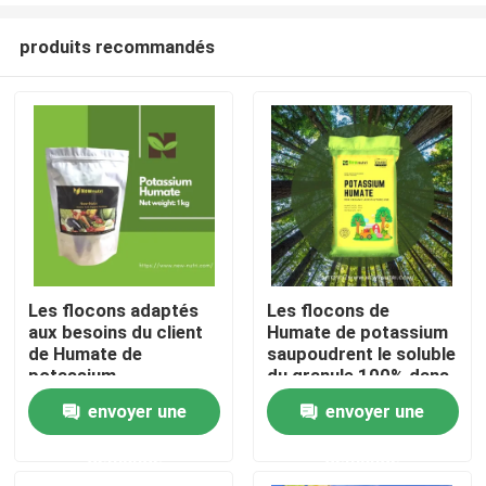
produits recommandés
Les flocons adaptés
Les flocons de
aux besoins du client
Humate de potassium
Accueil
de Humate de
saupoudrent le soluble
potassium
du granule 100% dans
saupoudrent le
l'eau
envoyer une
envoyer une
A propos de nous
granule pH 9-11
demande
demande
Contacts