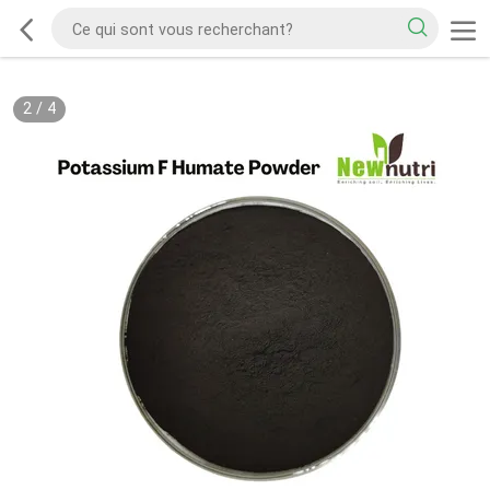
2
/
4